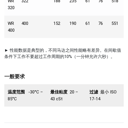
WR
322
188
235
61
76
518
6
320
WR
400
152
190
61
76
551
6
400
► 性能数据是典型的，不同马达之间性能略有差异。在间歇值
条件下工作不要超过工作周期的10%（一分钟允许六秒）。
一般要求
温度范围
-30°C –
最佳粘度
20 –
过滤
最小 ISO
85°C
43 cSt
17-14