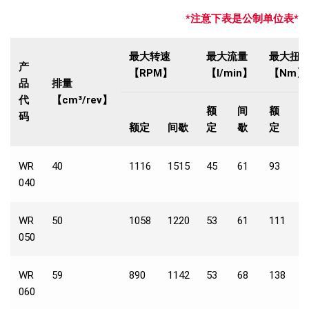
*注意下表是公制单位表*
最大转速
最大流量
最大扭
产
【RPM】
【l/min】
【Nm】
品
排量
代
【cm³/rev】
额
间
额
码
额定
间歇
定
歇
定
WR
40
1116
1515
45
61
93
1
040
WR
50
1058
1220
53
61
111
1
050
WR
59
890
1142
53
68
138
1
060