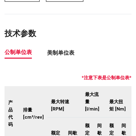
技术参数
公制单位表
美制单位表
*注意下表是公制单位表*
最大流
最大转速
量
最大扭
产
[RPM]
[l/min]
矩 [Nm]
品
排量
代
[cm³/rev]
码
额
间
额
间
额定
间歇
定
歇
定
歇